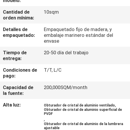
modelo:
Cantidad de
10sqm
CONTROL
orden mínima:
DE
Detalles de
Empaquetado fijo de madera, y
CALIDAD
empaquetado:
embalaje marinero estándar del
envase
ÉNTRENOS
Tiempo de
20-50 día del trabajo
entrega:
EN
Condiciones de
T/T, L/C
CONTACTO
pago:
CON
Capacidad de
200,000SQM/month
la fuente:
NOTICIAS
Alta luz:
,
Obturador de cristal de aluminio ventilado
Obturador de cristal de aluminio superficial de
PVDF
CASOS
,
Obturador de cristal de aluminio de la lumbrera
ajustable