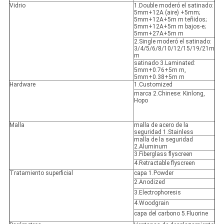
Vidrio
1.Double moderó el satinado:
5mm+12A (aire) +5mm;
5mm+12A+5m m teñidos;
5mm+12A+5m m bajos-e;
5mm+27A+5m m
2.Single moderó el satinado:
3/4/5/6/8/10/12/15/19/21m
m
satinado 3.Laminated:
5mm+0.76+5m m,
5mm+0.38+5m m
Hardware
1.Customized
marca 2.Chinese: Kinlong,
Hopo
Malla
malla de acero de la
seguridad 1.Stainless
malla de la seguridad
2.Aluminum
3.Fiberglass flyscreen
4.Retractable flyscreen
Tratamiento superficial
capa 1.Powder
2.Anodized
3.Electrophoresis
4.Woodgrain
capa del carbono 5.Fluorine