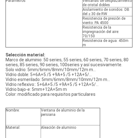
Parámetros
Ventanas de desplazamiento
de cristal dobles
Aislamiento de sonidos: DB
del ≥ 30 de RW
Resistencia de presión de
viento: PA 4500
Resistencia de la
impregnación del aire:
70/150
Resistencia de agua: 450m
m
Selección material:
Marco de aluminio: 50 series, 55 series, 60 series, 70 series, 80
series, 85 series, 90 series, 100series y así sucesivamente.
Solo vidrio: 5mm/6mm/8mm/10mm/12m m…
Vidrio doble: 5+6A+5 /5 +9A+5 /5 +12A+5/…
Vidrio esmerilado: 5mm/6mm/8mm/10mm/12m m…
Vidrio reflexivo:: 5+6A+5 /5 +9A+5 /5 +12A+5/…
Vidrio bajo-e: 5mm+12A+5m m
Color: modificado para requisitos particulares
Nombre:
Ventana de aluminio de la
persiana
Material:
Aleación de aluminio