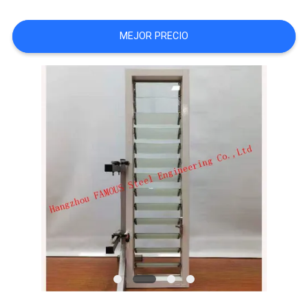
PIDA
MEJOR PRECIO
UNA
CITA
MAPA
DEL
SITIO
PRIVACY
POLICY