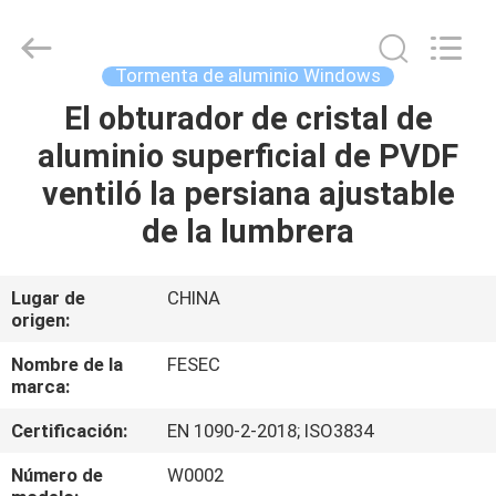
2026
Hangzhou
FASEC
Buildings
Co.,Ltd..
Tormenta de aluminio Windows
All
Rights
El obturador de cristal de
HOGAR
Reserved.
aluminio superficial de PVDF
PRODUCTOS
ventiló la persiana ajustable
de la lumbrera
SOBRE
NOSOTROS
Lugar de
CHINA
origen:
VIAJE
Nombre de la
FESEC
marca:
DE
Certificación:
EN 1090-2-2018; ISO3834
LA
FÁBRICA
Número de
W0002