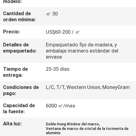
modelo:
CONTROL
Cantidad de
㎡ 30
orden mínima:
DE
Precio:
US$60-200 / ㎡
CALIDAD
Detalles de
Empaquetado fijo de madera, y
empaquetado:
embalaje marinero estándar del
ÉNTRENOS
envase
EN
Tiempo de
25-35 días
CONTACTO
entrega:
CON
Condiciones de
L/C, T/T, Western Union, MoneyGram
pago:
NOTICIAS
Capacidad de
6000 ㎡/mes
la fuente:
CASOS
Alta luz:
,
Doble Hung Window del marco
Ventana de marco de cristal de la tormenta de
aluminio