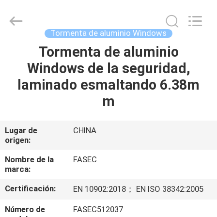
2026
Hangzhou
FASEC
Buildings
Co.,Ltd..
Tormenta de aluminio Windows
All
Rights
Tormenta de aluminio
HOGAR
Reserved.
Windows de la seguridad,
PRODUCTOS
laminado esmaltando 6.38m
m
SOBRE
NOSOTROS
Lugar de
CHINA
origen:
VIAJE
Nombre de la
FASEC
marca:
DE
Certificación:
EN 1090­2:2018； EN ISO 3834­2:2005
LA
FÁBRICA
Número de
FASEC512037