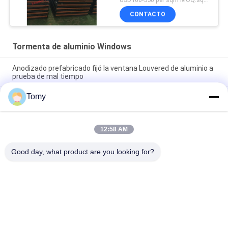
CONTACTO
Tormenta de aluminio Windows
Anodizado prefabricado fijó la ventana Louvered de aluminio a
prueba de mal tiempo
Tomy
Marco de aluminio de la ventana UPVC de la lumbrera de la
prenda impermeable ajustable del vinilo interior
Lumbrera de aluminio a prueba de viento Windows de la
12:58 AM
persiana de Windows de la tormenta con la malla de la
pantalla
Good day, what product are you looking for?
Categorías Populares
Todos
Pared De Cristal De 
Fachada De Cristal 
Aluminio
De La Pared De 
Cortina