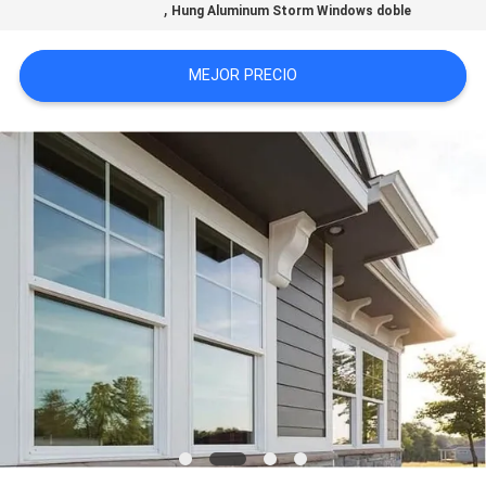
,
Hung Aluminum Storm Windows doble
PIDA
UNA
MEJOR PRECIO
CITA
MAPA
DEL
SITIO
PRIVACY
POLICY