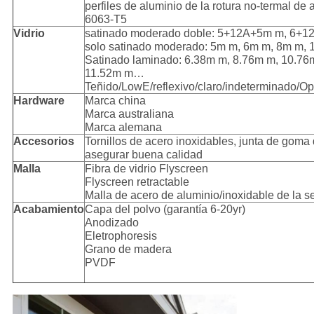
perfiles de aluminio de la rotura no-termal de a
6063-T5
Vidrio
satinado moderado doble: 5+12A+5m m, 6
solo satinado moderado: 5m m, 6m m, 8m m
Satinado laminado: 6.38m m, 8.76m m, 10.76
11.52m m…
Teñido/LowE/reflexivo/claro/indeterminado/O
Hardware
Marca china
Marca australiana
Marca alemana
Accesorios
Tornillos de acero inoxidables, junta de gom
asegurar buena calidad
Malla
Fibra de vidrio Flyscreen
Flyscreen retractable
Malla de acero de aluminio/inoxidable de la s
Acabamiento
Capa del polvo (garantía 6-20yr)
Anodizado
Eletrophoresis
Grano de madera
PVDF